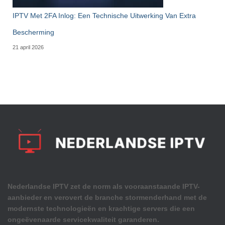
IPTV Met 2FA Inlog: Een Technische Uitwerking Van Extra
Bescherming
21 april 2026
Nederlandse IPTV zet de norm als vooraanstaande IPTV-
aanbieder en verovert de branche stormenderhand met de
modernste technologieën en krachtige servers die een
ongeëvenaarde servicekwaliteit garanderen.