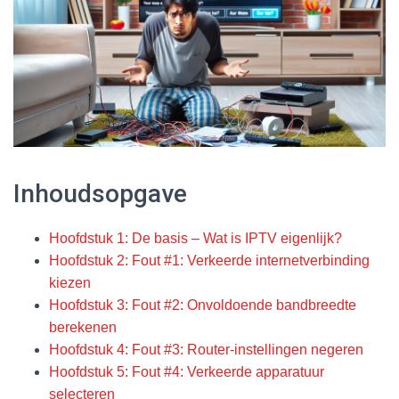
Inhoudsopgave
Hoofdstuk 1: De basis – Wat is IPTV eigenlijk?
Hoofdstuk 2: Fout #1: Verkeerde internetverbinding
kiezen
Hoofdstuk 3: Fout #2: Onvoldoende bandbreedte
berekenen
Hoofdstuk 4: Fout #3: Router-instellingen negeren
Hoofdstuk 5: Fout #4: Verkeerde apparatuur
selecteren