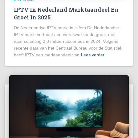
IPTV In Nederland Marktaandeel En
Groei In 2025
De Nederlandse IPTV-markt in cijfers De Nederlandse
IPTV-markt vertoont een indrukwekkende groei, met
naar schatting 2,8 miljoen abonnees in 2024. Volgens
recente data van het Centraal Bureau voor de Statistiek
heeft IPTV een marktaandeel van
Lees verder