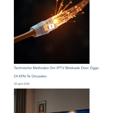
Technische Methodes Om IPTV Blokkade Door Ziggo
Of KPN Te Omzeilen
28 april 2026