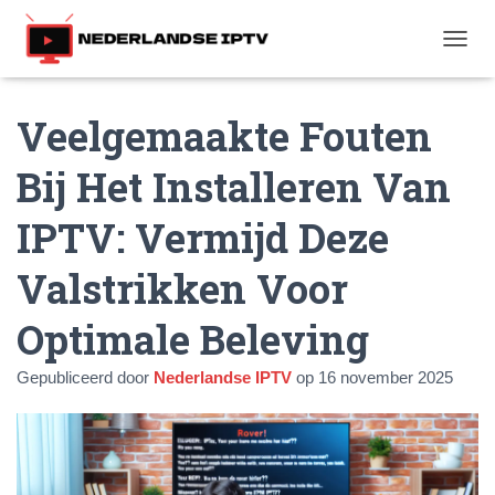
T
O
G
Veelgemaakte Fouten
G
L
E
Bij Het Installeren Van
N
A
IPTV: Vermijd Deze
V
I
G
Valstrikken Voor
A
T
Optimale Beleving
I
E
Gepubliceerd door
Nederlandse IPTV
op
16 november 2025