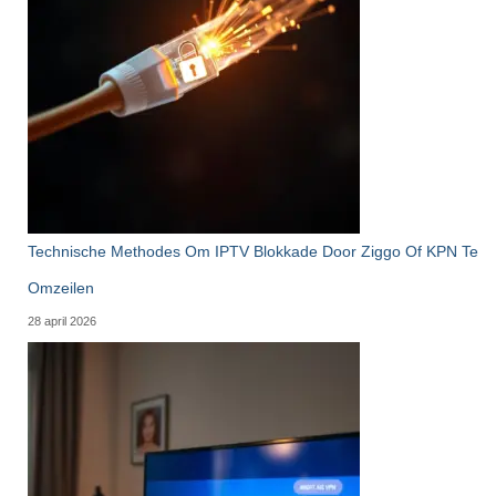
Technische Methodes Om IPTV Blokkade Door Ziggo Of KPN Te
Omzeilen
28 april 2026