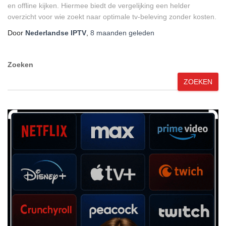
en offline kijken. Hiermee biedt de vergelijking een helder
overzicht voor wie zoekt naar optimale tv-beleving zonder kosten.
Door
Nederlandse IPTV
,
8 maanden
geleden
Zoeken
ZOEKEN