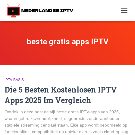
TOGG
NAVIG
beste gratis apps IPTV
IPTV BASIS
Die 5 Besten Kostenlosen IPTV
Apps 2025 Im Vergleich
Ontdek in deze post de vijf beste gratis IPTV-apps van 2025,
waarin gebruiksvriendelijkheid, uitgebreide zenderaanbod en
stabiele streaming centraal staan. Elke app wordt beoordeeld op
functionaliteit, compatibiliteit en unieke extra’s zoals cloud-opslag