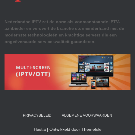
Nederlandse IPTV zet de norm als vooraanstaande IPTV-
aanbieder en verovert de branche stormenderhand met de
modernste technologieën en krachtige servers die een
ongeëvenaarde servicekwaliteit garanderen.
PRIVACYBELEID
ALGEMENE VOORWAARDEN
Hestia | Ontwikkeld door
ThemeIsle