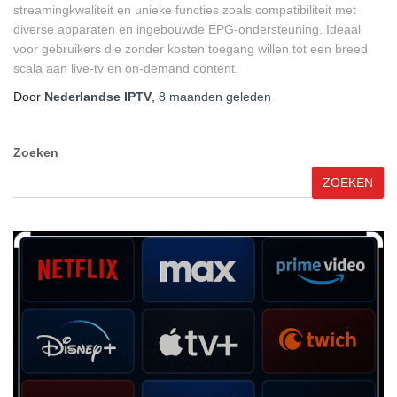
streamingkwaliteit en unieke functies zoals compatibiliteit met
diverse apparaten en ingebouwde EPG-ondersteuning. Ideaal
voor gebruikers die zonder kosten toegang willen tot een breed
scala aan live-tv en on-demand content.
Door
Nederlandse IPTV
,
8 maanden
geleden
Zoeken
ZOEKEN