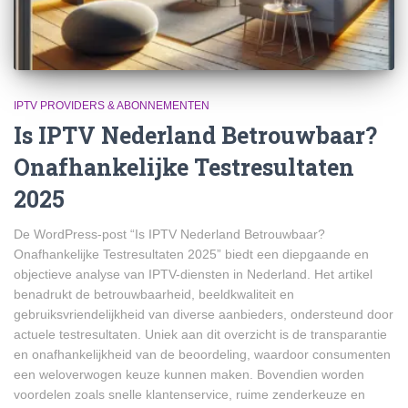
IPTV PROVIDERS & ABONNEMENTEN
Is IPTV Nederland Betrouwbaar?
Onafhankelijke Testresultaten
2025
De WordPress-post “Is IPTV Nederland Betrouwbaar?
Onafhankelijke Testresultaten 2025” biedt een diepgaande en
objectieve analyse van IPTV-diensten in Nederland. Het artikel
benadrukt de betrouwbaarheid, beeldkwaliteit en
gebruiksvriendelijkheid van diverse aanbieders, ondersteund door
actuele testresultaten. Uniek aan dit overzicht is de transparantie
en onafhankelijkheid van de beoordeling, waardoor consumenten
een weloverwogen keuze kunnen maken. Bovendien worden
voordelen zoals snelle klantenservice, ruime zenderkeuze en