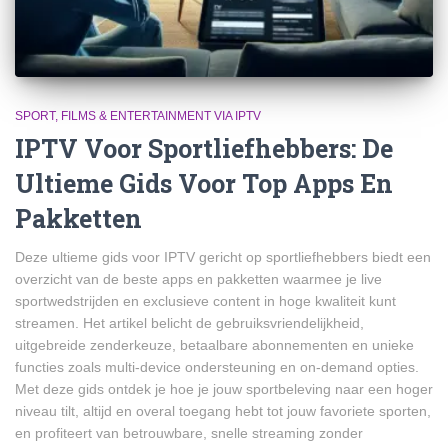
SPORT, FILMS & ENTERTAINMENT VIA IPTV
IPTV Voor Sportliefhebbers: De
Ultieme Gids Voor Top Apps En
Pakketten
Deze ultieme gids voor IPTV gericht op sportliefhebbers biedt een
overzicht van de beste apps en pakketten waarmee je live
sportwedstrijden en exclusieve content in hoge kwaliteit kunt
streamen. Het artikel belicht de gebruiksvriendelijkheid,
uitgebreide zenderkeuze, betaalbare abonnementen en unieke
functies zoals multi-device ondersteuning en on-demand opties.
Met deze gids ontdek je hoe je jouw sportbeleving naar een hoger
niveau tilt, altijd en overal toegang hebt tot jouw favoriete sporten,
en profiteert van betrouwbare, snelle streaming zonder