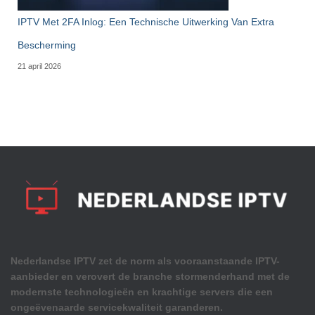
IPTV Met 2FA Inlog: Een Technische Uitwerking Van Extra
Bescherming
21 april 2026
Nederlandse IPTV zet de norm als vooraanstaande IPTV-
aanbieder en verovert de branche stormenderhand met de
modernste technologieën en krachtige servers die een
ongeëvenaarde servicekwaliteit garanderen.