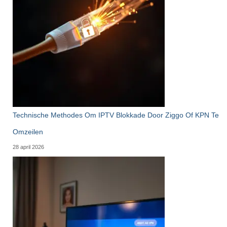
Technische Methodes Om IPTV Blokkade Door Ziggo Of KPN Te
Omzeilen
28 april 2026