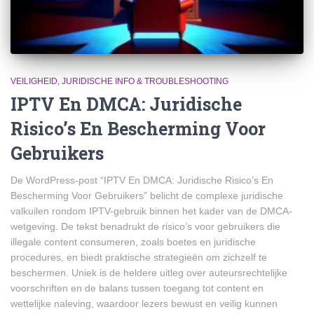
VEILIGHEID, JURIDISCHE INFO & TROUBLESHOOTING
IPTV En DMCA: Juridische
Risico’s En Bescherming Voor
Gebruikers
De WordPress-post “IPTV En DMCA: Juridische Risico’s En
Bescherming Voor Gebruikers” belicht de complexe juridische
valkuilen rondom IPTV-gebruik binnen het kader van de DMCA-
wetgeving. De tekst benadrukt de risico’s voor gebruikers die
illegale content consumeren, zoals boetes en juridische
procedures, en biedt praktische strategieën om zichzelf te
beschermen. Uniek is de heldere uitleg over auteursrechtelijke
voorschriften en de balans tussen toegang tot content en
wettelijke naleving, waardoor lezers bewust en veilig kunnen