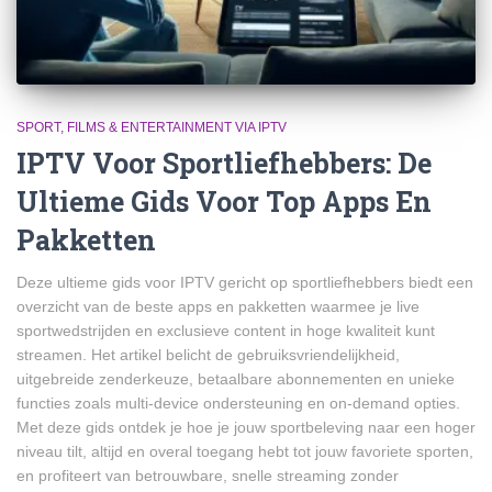
SPORT, FILMS & ENTERTAINMENT VIA IPTV
IPTV Voor Sportliefhebbers: De
Ultieme Gids Voor Top Apps En
Pakketten
Deze ultieme gids voor IPTV gericht op sportliefhebbers biedt een
overzicht van de beste apps en pakketten waarmee je live
sportwedstrijden en exclusieve content in hoge kwaliteit kunt
streamen. Het artikel belicht de gebruiksvriendelijkheid,
uitgebreide zenderkeuze, betaalbare abonnementen en unieke
functies zoals multi-device ondersteuning en on-demand opties.
Met deze gids ontdek je hoe je jouw sportbeleving naar een hoger
niveau tilt, altijd en overal toegang hebt tot jouw favoriete sporten,
en profiteert van betrouwbare, snelle streaming zonder