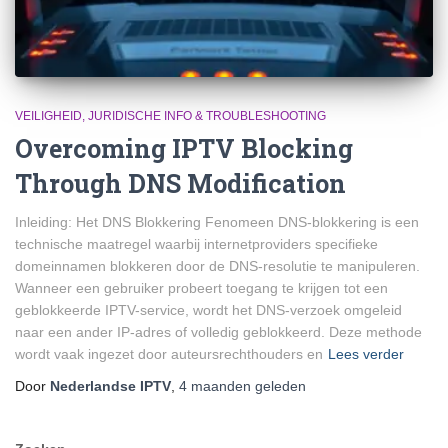
VEILIGHEID, JURIDISCHE INFO & TROUBLESHOOTING
Overcoming IPTV Blocking
Through DNS Modification
Inleiding: Het DNS Blokkering Fenomeen DNS-blokkering is een
technische maatregel waarbij internetproviders specifieke
domeinnamen blokkeren door de DNS-resolutie te manipuleren.
Wanneer een gebruiker probeert toegang te krijgen tot een
geblokkeerde IPTV-service, wordt het DNS-verzoek omgeleid
naar een ander IP-adres of volledig geblokkeerd. Deze methode
wordt vaak ingezet door auteursrechthouders en
Lees verder
Door
Nederlandse IPTV
,
4 maanden
geleden