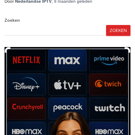
Door
Nederlandse IPTV
,
9 maanden
geleden
Zoeken
ZOEKEN