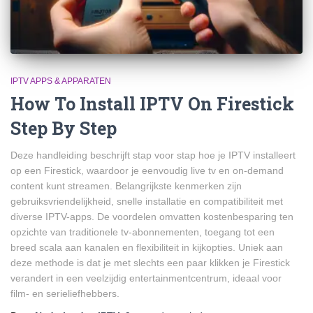
IPTV APPS & APPARATEN
How To Install IPTV On Firestick
Step By Step
Deze handleiding beschrijft stap voor stap hoe je IPTV installeert
op een Firestick, waardoor je eenvoudig live tv en on-demand
content kunt streamen. Belangrijkste kenmerken zijn
gebruiksvriendelijkheid, snelle installatie en compatibiliteit met
diverse IPTV-apps. De voordelen omvatten kostenbesparing ten
opzichte van traditionele tv-abonnementen, toegang tot een
breed scala aan kanalen en flexibiliteit in kijkopties. Uniek aan
deze methode is dat je met slechts een paar klikken je Firestick
verandert in een veelzijdig entertainmentcentrum, ideaal voor
film- en serieliefhebbers.