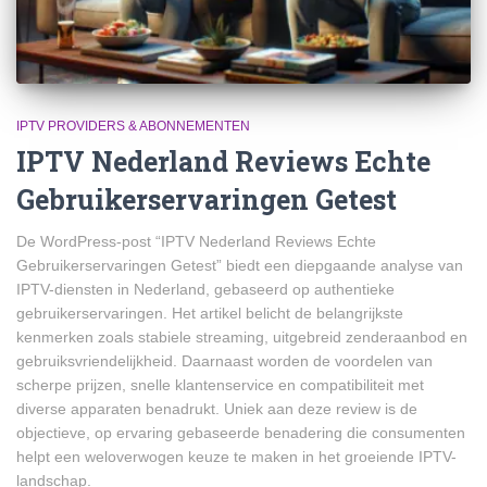
IPTV PROVIDERS & ABONNEMENTEN
IPTV Nederland Reviews Echte
Gebruikerservaringen Getest
De WordPress-post “IPTV Nederland Reviews Echte
Gebruikerservaringen Getest” biedt een diepgaande analyse van
IPTV-diensten in Nederland, gebaseerd op authentieke
gebruikerservaringen. Het artikel belicht de belangrijkste
kenmerken zoals stabiele streaming, uitgebreid zenderaanbod en
gebruiksvriendelijkheid. Daarnaast worden de voordelen van
scherpe prijzen, snelle klantenservice en compatibiliteit met
diverse apparaten benadrukt. Uniek aan deze review is de
objectieve, op ervaring gebaseerde benadering die consumenten
helpt een weloverwogen keuze te maken in het groeiende IPTV-
landschap.