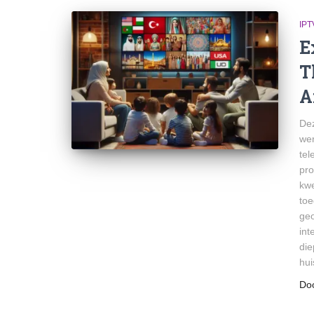
IP
E
T
A
Dez
wer
tel
pro
kwe
toe
geo
int
die
hui
Do