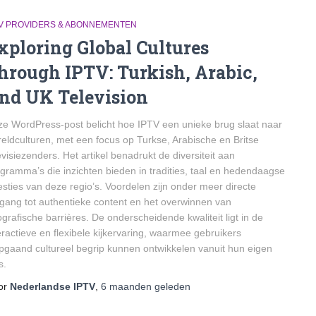
TV PROVIDERS & ABONNEMENTEN
xploring Global Cultures
hrough IPTV: Turkish, Arabic,
nd UK Television
e WordPress-post belicht hoe IPTV een unieke brug slaat naar
eldculturen, met een focus op Turkse, Arabische en Britse
evisiezenders. Het artikel benadrukt de diversiteit aan
gramma’s die inzichten bieden in tradities, taal en hedendaagse
sties van deze regio’s. Voordelen zijn onder meer directe
gang tot authentieke content en het overwinnen van
grafische barrières. De onderscheidende kwaliteit ligt in de
eractieve en flexibele kijkervaring, waarmee gebruikers
pgaand cultureel begrip kunnen ontwikkelen vanuit hun eigen
s.
or
Nederlandse IPTV
,
6 maanden
geleden