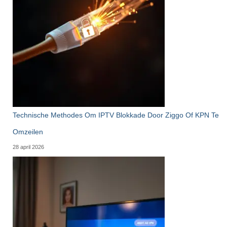
Technische Methodes Om IPTV Blokkade Door Ziggo Of KPN Te
Omzeilen
28 april 2026