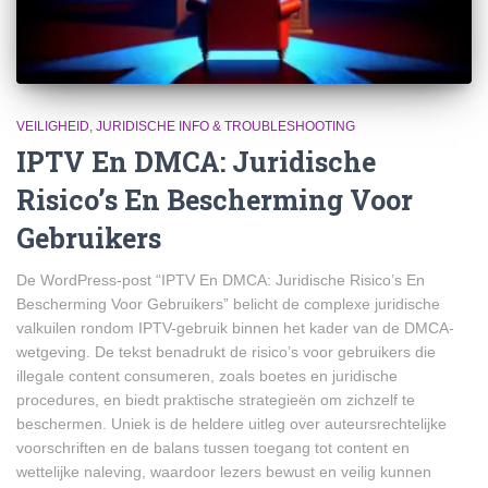
VEILIGHEID, JURIDISCHE INFO & TROUBLESHOOTING
IPTV En DMCA: Juridische
Risico’s En Bescherming Voor
Gebruikers
De WordPress-post “IPTV En DMCA: Juridische Risico’s En
Bescherming Voor Gebruikers” belicht de complexe juridische
valkuilen rondom IPTV-gebruik binnen het kader van de DMCA-
wetgeving. De tekst benadrukt de risico’s voor gebruikers die
illegale content consumeren, zoals boetes en juridische
procedures, en biedt praktische strategieën om zichzelf te
beschermen. Uniek is de heldere uitleg over auteursrechtelijke
voorschriften en de balans tussen toegang tot content en
wettelijke naleving, waardoor lezers bewust en veilig kunnen