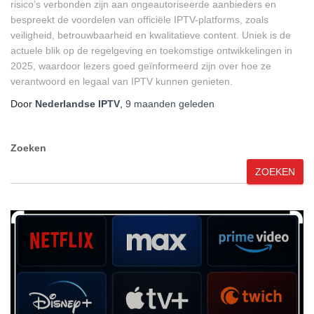
risico’s verbonden zijn aan ongeautoriseerde aanbieders en
bespreekt de voordelen van officiële IPTV-platforms, zoals
veiligheid, betrouwbaarheid en kwalitatieve content. Uniek is de
actuele blik op de regelgeving en toekomstige ontwikkelingen in
2025, waardoor lezers goed geïnformeerd zijn over hoe ze
verantwoord en legaal van IPTV kunnen genieten.
Door
Nederlandse IPTV
,
9 maanden
geleden
Zoeken
ZOEKEN