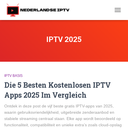
TOGG
NAVIG
IPTV 2025
IPTV BASIS
Die 5 Besten Kostenlosen IPTV
Apps 2025 Im Vergleich
Ontdek in deze post de vijf beste gratis IPTV-apps van 2025,
waarin gebruiksvriendelijkheid, uitgebreide zenderaanbod en
stabiele streaming centraal staan. Elke app wordt beoordeeld op
functionaliteit, compatibiliteit en unieke extra’s zoals cloud-opslag