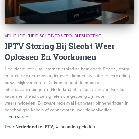
VEILIGHEID, JURIDISCHE INFO & TROUBLESHOOTING
IPTV Storing Bij Slecht Weer
Oplossen En Voorkomen
Hoe slecht weer uw internetverbinding beïnvloedt Regen, storm
en andere weersomstandigheden kunnen uw internetverbinding
aanzienlijk verstoren. Dit komt omdat de meeste
internetverbindingen in Nederland afhankelijk zijn van fysieke
kabels en draadloze signalen die gevoelig zijn voor
weersinvloeden. Bij zware regenval kan water binnendringen in
beschadigde kabels of connectoren, wat signaalverlies
Lees verder
Door
Nederlandse IPTV
,
4 maanden
geleden