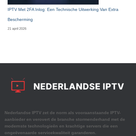
IPTV Met 2FA Inlog: Een Technische Uitwerking Van Extra
Bescherming
21 april 2026
Nederlandse IPTV zet de norm als vooraanstaande IPTV-
aanbieder en verovert de branche stormenderhand met de
modernste technologieën en krachtige servers die een
ongeëvenaarde servicekwaliteit garanderen.