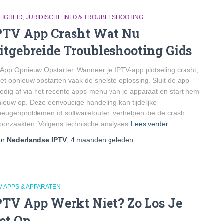
LIGHEID, JURIDISCHE INFO & TROUBLESHOOTING
PTV App Crasht Wat Nu
itgebreide Troubleshooting Gids
App Opnieuw Opstarten Wanneer je IPTV-app plotseling crasht,
het opnieuw opstarten vaak de snelste oplossing. Sluit de app
ledig af via het recente apps-menu van je apparaat en start hem
ieuw op. Deze eenvoudige handeling kan tijdelijke
eugenproblemen of softwarefouten verhelpen die de crash
oorzaakten. Volgens technische analyses
Lees verder
or
Nederlandse IPTV
,
4 maanden
geleden
V APPS & APPARATEN
PTV App Werkt Niet? Zo Los Je
et Op