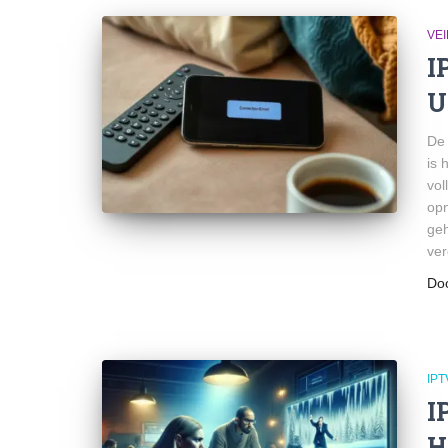
VEI
I
U
De 
is 
vol
opn
geh
ver
Do
IPT
I
H