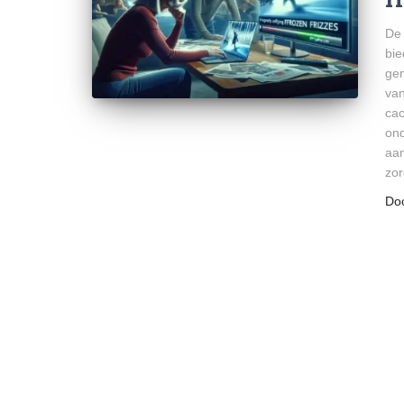
De 
bie
gem
van
cac
ond
aan
zor
Do