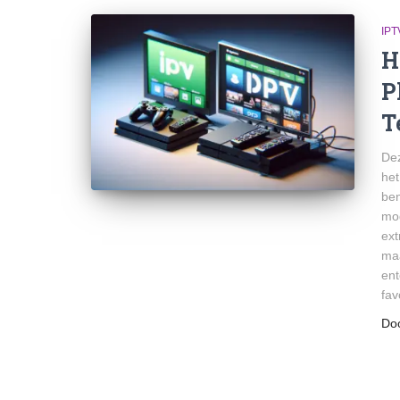
IPT
H
P
T
Dez
het
ben
mog
ext
maa
ent
fav
Do