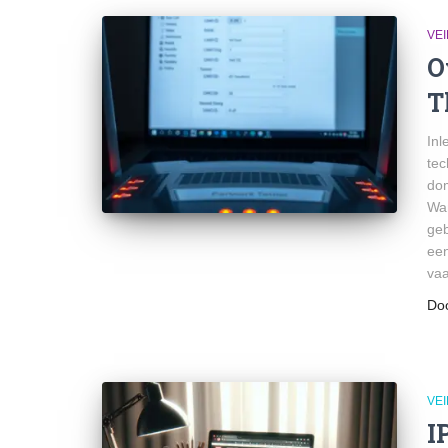
VEI
O
T
Inl
tec
dom
Wan
geb
een
vaa
Do
VEI
I