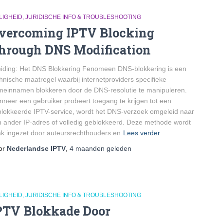
LIGHEID, JURIDISCHE INFO & TROUBLESHOOTING
vercoming IPTV Blocking
hrough DNS Modification
eiding: Het DNS Blokkering Fenomeen DNS-blokkering is een
hnische maatregel waarbij internetproviders specifieke
einnamen blokkeren door de DNS-resolutie te manipuleren.
neer een gebruiker probeert toegang te krijgen tot een
lokkeerde IPTV-service, wordt het DNS-verzoek omgeleid naar
 ander IP-adres of volledig geblokkeerd. Deze methode wordt
k ingezet door auteursrechthouders en
Lees verder
or
Nederlandse IPTV
,
4 maanden
geleden
LIGHEID, JURIDISCHE INFO & TROUBLESHOOTING
PTV Blokkade Door