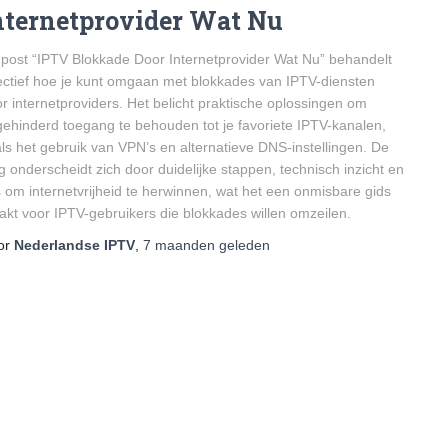
nternetprovider Wat Nu
post “IPTV Blokkade Door Internetprovider Wat Nu” behandelt
ectief hoe je kunt omgaan met blokkades van IPTV-diensten
r internetproviders. Het belicht praktische oplossingen om
ehinderd toegang te behouden tot je favoriete IPTV-kanalen,
ls het gebruik van VPN’s en alternatieve DNS-instellingen. De
g onderscheidt zich door duidelijke stappen, technisch inzicht en
s om internetvrijheid te herwinnen, wat het een onmisbare gids
kt voor IPTV-gebruikers die blokkades willen omzeilen.
or
Nederlandse IPTV
,
7 maanden
geleden