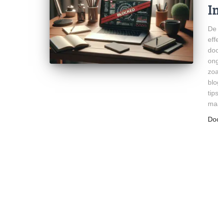
I
De 
eff
doo
ong
zoa
blo
tip
maa
Do