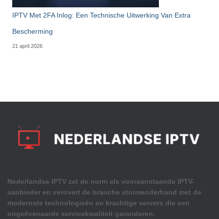
IPTV Met 2FA Inlog: Een Technische Uitwerking Van Extra
Bescherming
21 april 2026
Nederlandse IPTV zet de norm als vooraanstaande IPTV-
aanbieder en verovert de branche stormenderhand met de
modernste technologieën en krachtige servers die een
ongeëvenaarde servicekwaliteit garanderen.