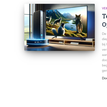
VEI
T
O
De 
die
bij
ver
aan
doo
beg
gen
Do