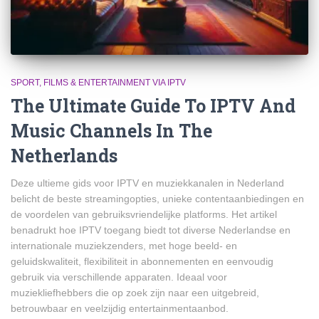
SPORT, FILMS & ENTERTAINMENT VIA IPTV
The Ultimate Guide To IPTV And
Music Channels In The
Netherlands
Deze ultieme gids voor IPTV en muziekkanalen in Nederland
belicht de beste streamingopties, unieke contentaanbiedingen en
de voordelen van gebruiksvriendelijke platforms. Het artikel
benadrukt hoe IPTV toegang biedt tot diverse Nederlandse en
internationale muziekzenders, met hoge beeld- en
geluidskwaliteit, flexibiliteit in abonnementen en eenvoudig
gebruik via verschillende apparaten. Ideaal voor
muziekliefhebbers die op zoek zijn naar een uitgebreid,
betrouwbaar en veelzijdig entertainmentaanbod.