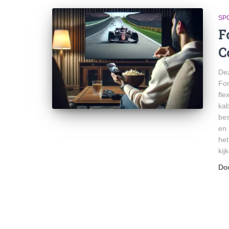
SPO
F
C
Dez
For
fle
kab
bes
en 
het
kij
Do