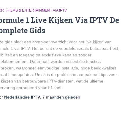
RT, FILMS & ENTERTAINMENT VIA IPTV
ormule 1 Live Kijken Via IPTV De
omplete Gids
e gids biedt een compleet overzicht voor het live kijken van
mule 1 via IPTV. Het belicht de voordelen zoals betaalbaarheid,
xibiliteit en toegang tot exclusieve kanalen zonder
elabonnement. Daarnaast worden essentiële functies
proken, waaronder eenvoudige installatie, hoge beeldkwaliteit
real-time updates. Uniek is de praktische aanpak met tips voor
 kiezen van betrouwbare IPTV-diensten, wat de ultieme
kervaring garandeert voor F1-fans.
or
Nederlandse IPTV
,
7 maanden
geleden