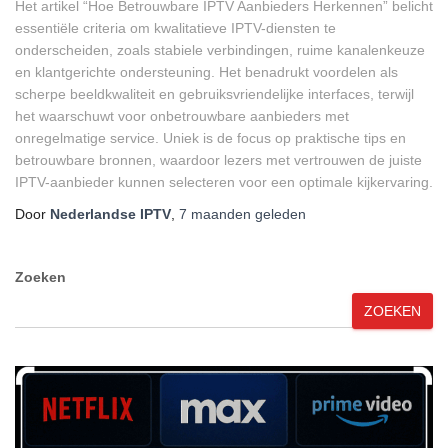
Het artikel “Hoe Betrouwbare IPTV Aanbieders Herkennen” belicht
essentiële criteria om kwalitatieve IPTV-diensten te
onderscheiden, zoals stabiele verbindingen, ruime kanalenkeuze
en klantgerichte ondersteuning. Het benadrukt voordelen als
scherpe beeldkwaliteit en gebruiksvriendelijke interfaces, terwijl
het waarschuwt voor onbetrouwbare aanbieders met
onregelmatige service. Uniek is de focus op praktische tips en
betrouwbare bronnen, waardoor lezers met vertrouwen de juiste
IPTV-aanbieder kunnen selecteren voor een optimale kijkervaring.
Door
Nederlandse IPTV
,
7 maanden
geleden
Zoeken
ZOEKEN