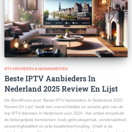
IPTV PROVIDERS & ABONNEMENTEN
Beste IPTV Aanbieders In
Nederland 2025 Review En Lijst
De WordPress-post “Beste IPTV Aanbieders In Nederland 2025
Review En Lijst” biedt een overzichtelijke en actuele gids van de
top IPTV-diensten in Nederland voor 2025. Het artikel benadrukt
de belangrijkste kenmerken zoals gebruiksgemak, zenderaanbod,
streamingkwaliteit en prijs-kwaliteitverhouding. Uniek is de