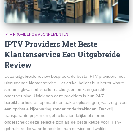
IPTV PROVIDERS & ABONNEMENTEN
IPTV Providers Met Beste
Klantenservice Een Uitgebreide
Review
Deze uitgebreide review bespreekt de beste IPTV-providers met
uitmuntende klantenservice. Het artikel belicht hun betrouwbare
streamingkwaliteit, snelle reactietijden en klantgerichte
ondersteuning. Uniek aan deze providers is hun 24/7
bereikbaarheid en op maat gemaakte oplossingen, wat zorgt voor
een optimale kijkervaring zonder onderbrekingen. Dankzij
transparante prijzen en gebruiksvriendelijke platforms
onderscheidt deze selectie zich als de beste keuze voor IPTV-
gebruikers die waarde hechten aan service en kwaliteit.