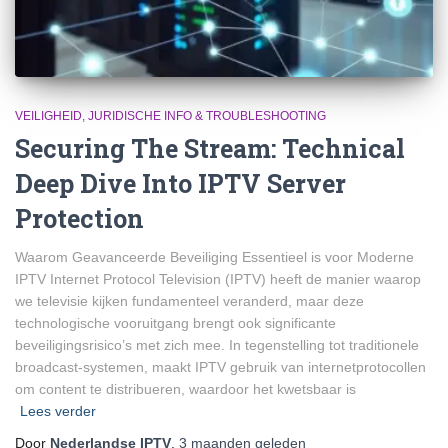
VEILIGHEID, JURIDISCHE INFO & TROUBLESHOOTING
Securing The Stream: Technical
Deep Dive Into IPTV Server
Protection
Waarom Geavanceerde Beveiliging Essentieel is voor Moderne
IPTV Internet Protocol Television (IPTV) heeft de manier waarop
we televisie kijken fundamenteel veranderd, maar deze
technologische vooruitgang brengt ook significante
beveiligingsrisico’s met zich mee. In tegenstelling tot traditionele
broadcast-systemen, maakt IPTV gebruik van internetprotocollen
om content te distribueren, waardoor het kwetsbaar is
Lees verder
Door
Nederlandse IPTV
,
3 maanden
geleden