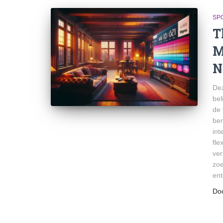
SPO
T
M
N
Dez
bel
de 
ben
int
fle
ver
zoe
ent
Do