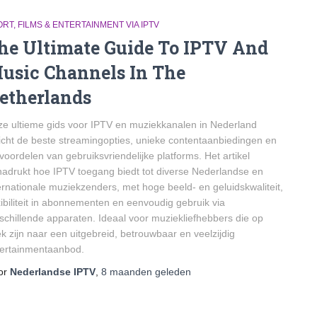
RT, FILMS & ENTERTAINMENT VIA IPTV
he Ultimate Guide To IPTV And
usic Channels In The
etherlands
e ultieme gids voor IPTV en muziekkanalen in Nederland
icht de beste streamingopties, unieke contentaanbiedingen en
voordelen van gebruiksvriendelijke platforms. Het artikel
adrukt hoe IPTV toegang biedt tot diverse Nederlandse en
ernationale muziekzenders, met hoge beeld- en geluidskwaliteit,
xibiliteit in abonnementen en eenvoudig gebruik via
schillende apparaten. Ideaal voor muziekliefhebbers die op
k zijn naar een uitgebreid, betrouwbaar en veelzijdig
ertainmentaanbod.
or
Nederlandse IPTV
,
8 maanden
geleden