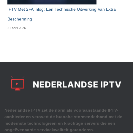
IPTV Met 2FA Inlog: Een Technische Uitwerking Van Extra
Bescherming
21 april 2026
Nederlandse IPTV zet de norm als vooraanstaande IPTV-
aanbieder en verovert de branche stormenderhand met de
modernste technologieën en krachtige servers die een
ongeëvenaarde servicekwaliteit garanderen.