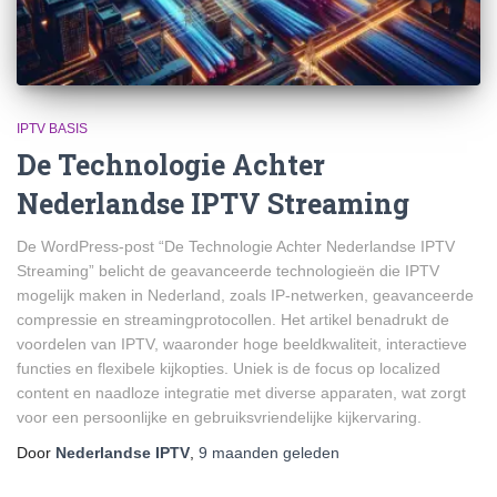
IPTV BASIS
De Technologie Achter
Nederlandse IPTV Streaming
De WordPress-post “De Technologie Achter Nederlandse IPTV
Streaming” belicht de geavanceerde technologieën die IPTV
mogelijk maken in Nederland, zoals IP-netwerken, geavanceerde
compressie en streamingprotocollen. Het artikel benadrukt de
voordelen van IPTV, waaronder hoge beeldkwaliteit, interactieve
functies en flexibele kijkopties. Uniek is de focus op localized
content en naadloze integratie met diverse apparaten, wat zorgt
voor een persoonlijke en gebruiksvriendelijke kijkervaring.
Door
Nederlandse IPTV
,
9 maanden
geleden