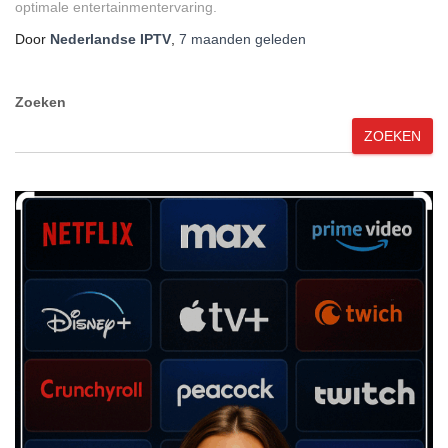
optimale entertainmentervaring.
Door
Nederlandse IPTV
,
7 maanden
geleden
Zoeken
ZOEKEN