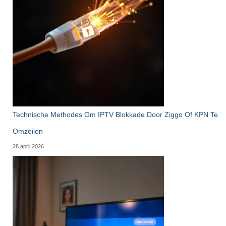
Technische Methodes Om IPTV Blokkade Door Ziggo Of KPN Te
Omzeilen
28 april 2026