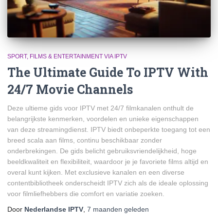
SPORT, FILMS & ENTERTAINMENT VIA IPTV
The Ultimate Guide To IPTV With
24/7 Movie Channels
Deze ultieme gids voor IPTV met 24/7 filmkanalen onthult de
belangrijkste kenmerken, voordelen en unieke eigenschappen
van deze streamingdienst. IPTV biedt onbeperkte toegang tot een
breed scala aan films, continu beschikbaar zonder
onderbrekingen. De gids belicht gebruiksvriendelijkheid, hoge
beeldkwaliteit en flexibiliteit, waardoor je je favoriete films altijd en
overal kunt kijken. Met exclusieve kanalen en een diverse
contentbibliotheek onderscheidt IPTV zich als de ideale oplossing
voor filmliefhebbers die comfort en variatie zoeken.
Door
Nederlandse IPTV
,
7 maanden
geleden