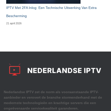
IPTV Met 2FA Inlog: Een Technische Uitwerking Van Extra
Bescherming
21 april 2026
Nederlandse IPTV zet de norm als vooraanstaande IPTV-
aanbieder en verovert de branche stormenderhand met de
modernste technologieën en krachtige servers die een
ongeëvenaarde servicekwaliteit garanderen.