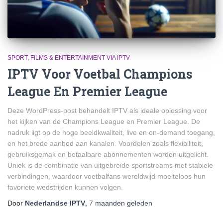
SPORT, FILMS & ENTERTAINMENT VIA IPTV
IPTV Voor Voetbal Champions
League En Premier League
Deze WordPress-post behandelt IPTV als ideale oplossing voor
het kijken van de Champions League en Premier League. De
nadruk ligt op de hoge beeldkwaliteit, live en on-demand toegang,
en het brede aanbod aan kanalen. Voordelen zoals flexibiliteit,
gebruiksgemak en betaalbare abonnementen worden uitgelicht.
Uniek is de combinatie van uitgebreide sportstreams met stabiele
verbindingen, waardoor voetbalfans wereldwijd moeiteloos hun
favoriete wedstrijden kunnen volgen.
Door
Nederlandse IPTV
,
7 maanden
geleden