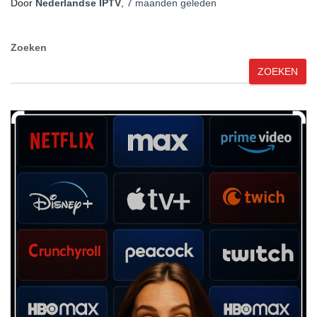
Door
Nederlandse IPTV
,
7 maanden
geleden
Zoeken
ZOEKEN