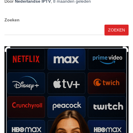
Door
Nederlandse IPTV
,
8 maanden
geleden
Zoeken
ZOEKEN