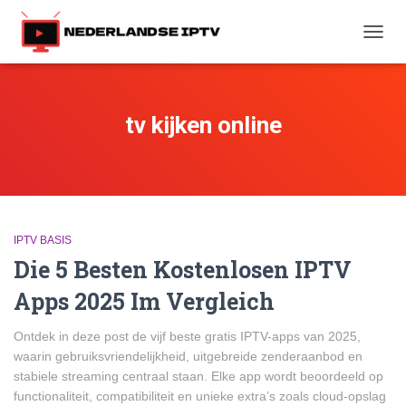
TOGG
NAVIG
tv kijken online
IPTV BASIS
Die 5 Besten Kostenlosen IPTV
Apps 2025 Im Vergleich
Ontdek in deze post de vijf beste gratis IPTV-apps van 2025,
waarin gebruiksvriendelijkheid, uitgebreide zenderaanbod en
stabiele streaming centraal staan. Elke app wordt beoordeeld op
functionaliteit, compatibiliteit en unieke extra’s zoals cloud-opslag