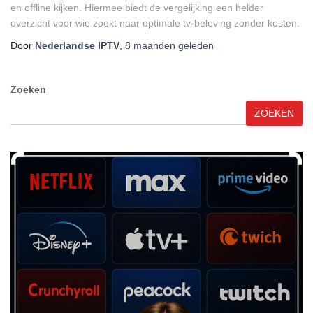
en offline kijken. Hiermee biedt de vergelijking een helder
overzicht voor wie zoekt naar optimale tv-beleving zonder kosten.
Door
Nederlandse IPTV
,
8 maanden
geleden
Zoeken
ZOEKEN