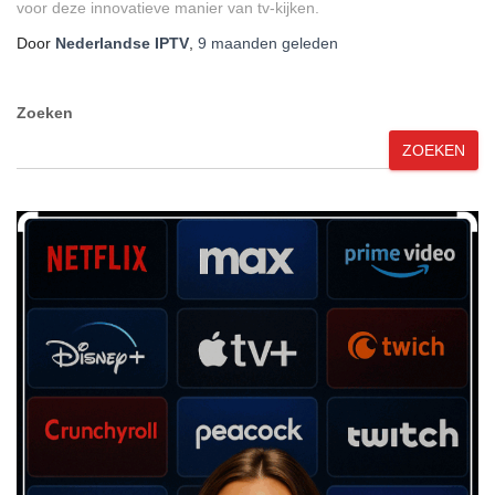
voor deze innovatieve manier van tv-kijken.
Door
Nederlandse IPTV
,
9 maanden
geleden
Zoeken
ZOEKEN