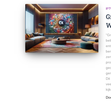
IP
G
W
“Gr
bel
ent
ben
zen
pro
geo
gen
Dit
vee
kij
Do