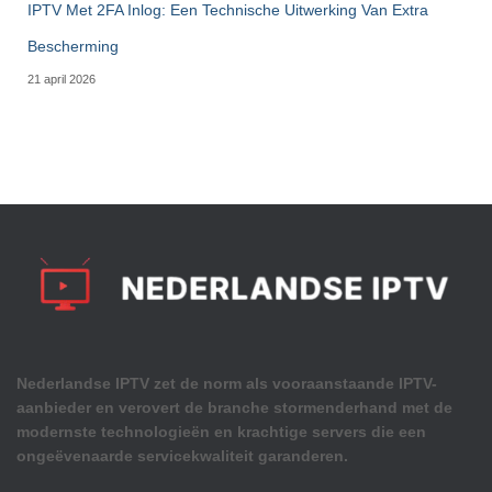
IPTV Met 2FA Inlog: Een Technische Uitwerking Van Extra
Bescherming
21 april 2026
Nederlandse IPTV zet de norm als vooraanstaande IPTV-
aanbieder en verovert de branche stormenderhand met de
modernste technologieën en krachtige servers die een
ongeëvenaarde servicekwaliteit garanderen.