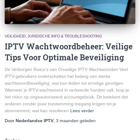
VEILIGHEID, JURIDISCHE INFO & TROUBLESHOOTING
IPTV Wachtwoordbeheer: Veilige
Tips Voor Optimale Beveiliging
De Verborgen Risico’s van Onveilige IPTV Wachtwoorden Veel
IPTV-gebruikers onderschatten het belang van sterke
wachtwoordbeveiliging, wat kan leiden tot ernstige gevolgen.
Wanneer je IPTV-wachtwoord in verkeerde handen valt, loop je
het risico op ongeautoriseerd accountgebruik. Dit betekent dat
anderen zonder jouw toestemming toegang krijgen tot je
abonnement, wat kan resulteren
Lees verder
Door
Nederlandse IPTV
,
3 maanden
geleden