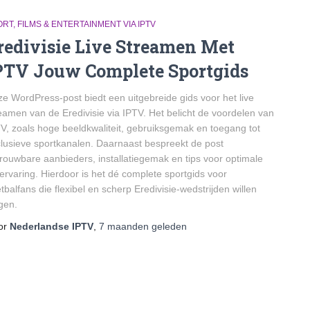
RT, FILMS & ENTERTAINMENT VIA IPTV
redivisie Live Streamen Met
PTV Jouw Complete Sportgids
e WordPress-post biedt een uitgebreide gids voor het live
eamen van de Eredivisie via IPTV. Het belicht de voordelen van
V, zoals hoge beeldkwaliteit, gebruiksgemak en toegang tot
lusieve sportkanalen. Daarnaast bespreekt de post
rouwbare aanbieders, installatiegemak en tips voor optimale
kervaring. Hierdoor is het dé complete sportgids voor
tbalfans die flexibel en scherp Eredivisie-wedstrijden willen
gen.
or
Nederlandse IPTV
,
7 maanden
geleden