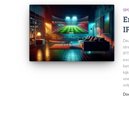
SPO
E
I
Dez
str
IPT
exc
bet
kij
voe
vol
Do