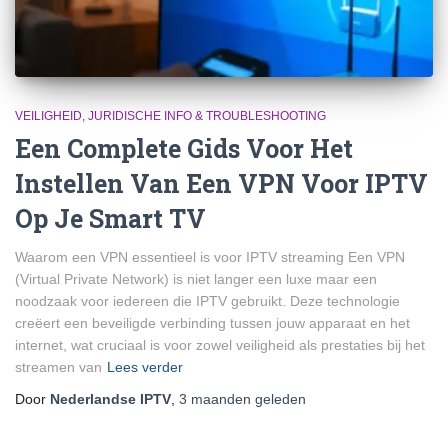
VEILIGHEID, JURIDISCHE INFO & TROUBLESHOOTING
Een Complete Gids Voor Het
Instellen Van Een VPN Voor IPTV
Op Je Smart TV
Waarom een VPN essentieel is voor IPTV streaming Een VPN
(Virtual Private Network) is niet langer een luxe maar een
noodzaak voor iedereen die IPTV gebruikt. Deze technologie
creëert een beveiligde verbinding tussen jouw apparaat en het
internet, wat cruciaal is voor zowel veiligheid als prestaties bij het
streamen van
Lees verder
Door
Nederlandse IPTV
,
3 maanden
geleden