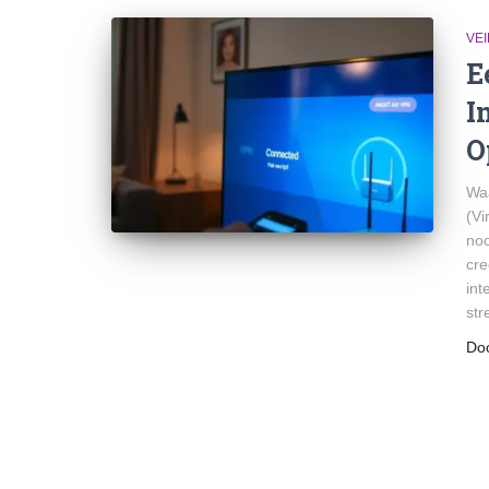
VEI
E
I
O
Waa
(Vi
noo
cre
int
st
Do