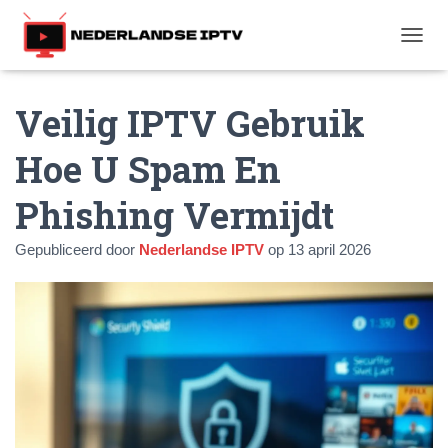
T
O
G
Veilig IPTV Gebruik
G
L
E
Hoe U Spam En
N
A
Phishing Vermijdt
V
I
G
Gepubliceerd door
Nederlandse IPTV
op
13 april 2026
A
T
I
E