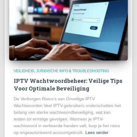
VEILIGHEID, JURIDISCHE INFO & TROUBLESHOOTING
IPTV Wachtwoordbeheer: Veilige Tips
Voor Optimale Beveiliging
De Verborgen Risico’s van Onveilige IPTV
Wachtwoorden Veel IPTV-gebruikers onderschatten het
belang van sterke wachtwoordbeveiliging, wat kan
leiden tot ernstige gevolgen. Wanneer je IPTV-
wachtwoord in verkeerde handen valt, loop je het risico
op ongeautoriseerd accountgebruik.
Lees verder