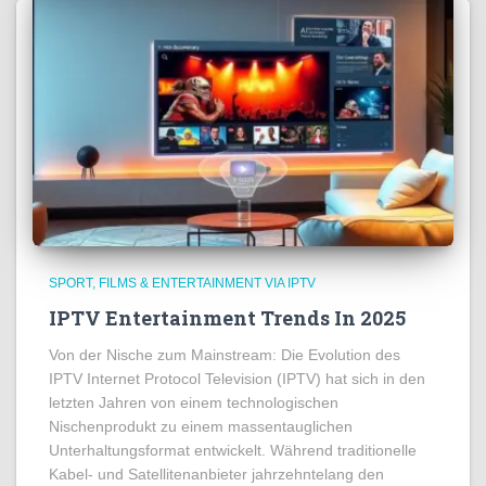
SPORT, FILMS & ENTERTAINMENT VIA IPTV
IPTV Entertainment Trends In 2025
Von der Nische zum Mainstream: Die Evolution des
IPTV Internet Protocol Television (IPTV) hat sich in den
letzten Jahren von einem technologischen
Nischenprodukt zu einem massentauglichen
Unterhaltungsformat entwickelt. Während traditionelle
Kabel- und Satellitenanbieter jahrzehntelang den