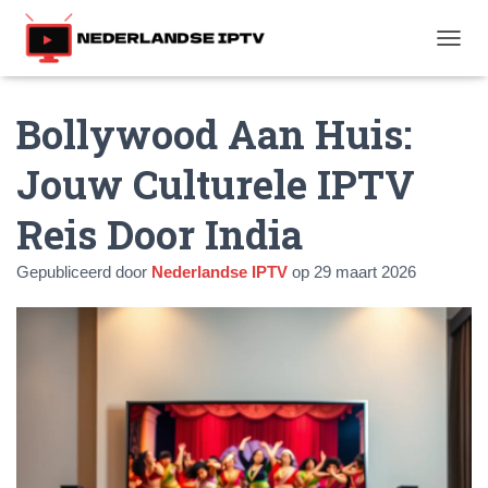
T
O
G
Bollywood Aan Huis:
G
L
E
Jouw Culturele IPTV
N
A
Reis Door India
V
I
G
Gepubliceerd door
Nederlandse IPTV
op
29 maart 2026
A
T
I
E