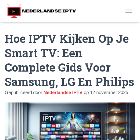
T
O
G
Hoe IPTV Kijken Op Je
G
L
E
Smart TV: Een
N
A
Complete Gids Voor
V
I
G
Samsung, LG En Philips
A
T
Gepubliceerd door
Nederlandse IPTV
op
12 november 2025
I
E