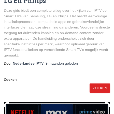
LG En Philips
Deze gids biedt een complete uitleg over het kijken van IPTV op
Smart TV’s van Samsung, LG en Philips. Het belicht eenvoudige
installatieprocessen, compatibele apps en gebruiksvriendelijke
interfaces die naadloze streaming garanderen. Voordeel is directe
toegang tot duizenden kanalen en on-demand content zonder
extra apparatuur. De handleiding onderscheidt zich door
specifieke instructies per merk, waardoor optimaal gebruik van
IPTV-functionaliteiten op verschillende Smart TV’s mogelijk wordt
gemaakt.
Door
Nederlandse IPTV
,
9 maanden
geleden
Zoeken
ZOEKEN