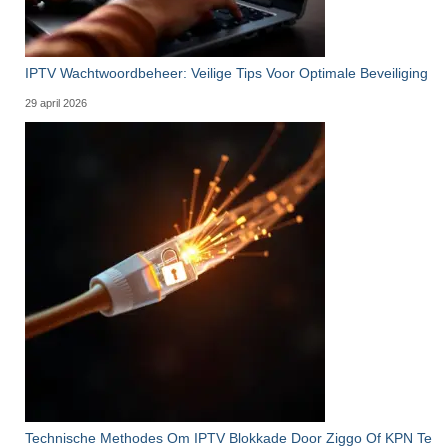
IPTV Wachtwoordbeheer: Veilige Tips Voor Optimale Beveiliging
29 april 2026
Technische Methodes Om IPTV Blokkade Door Ziggo Of KPN Te