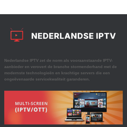
Nederlandse IPTV zet de norm als vooraanstaande IPTV-
aanbieder en verovert de branche stormenderhand met de
modernste technologieën en krachtige servers die een
ongeëvenaarde servicekwaliteit garanderen.