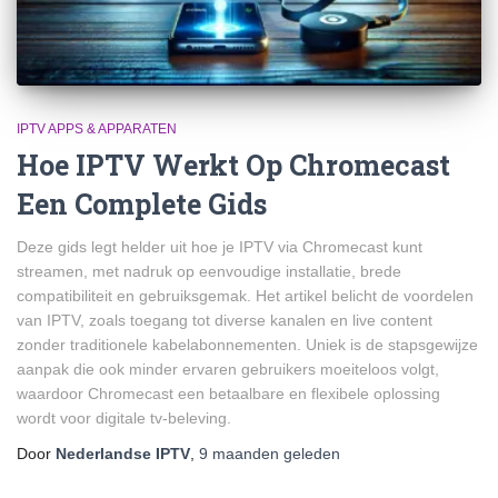
IPTV APPS & APPARATEN
Hoe IPTV Werkt Op Chromecast
Een Complete Gids
Deze gids legt helder uit hoe je IPTV via Chromecast kunt
streamen, met nadruk op eenvoudige installatie, brede
compatibiliteit en gebruiksgemak. Het artikel belicht de voordelen
van IPTV, zoals toegang tot diverse kanalen en live content
zonder traditionele kabelabonnementen. Uniek is de stapsgewijze
aanpak die ook minder ervaren gebruikers moeiteloos volgt,
waardoor Chromecast een betaalbare en flexibele oplossing
wordt voor digitale tv-beleving.
Door
Nederlandse IPTV
,
9 maanden
geleden