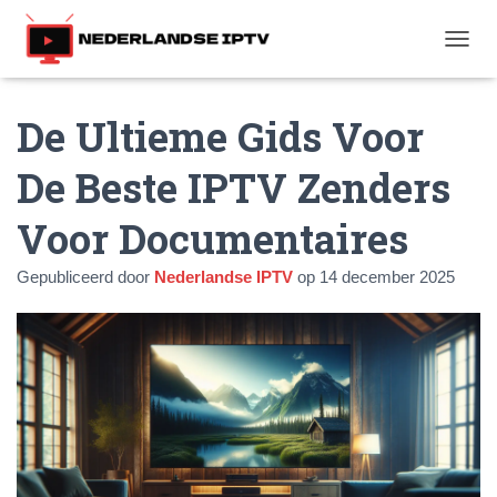
T
O
G
De Ultieme Gids Voor
G
L
E
De Beste IPTV Zenders
N
A
Voor Documentaires
V
I
G
Gepubliceerd door
Nederlandse IPTV
op
14 december 2025
A
T
I
E