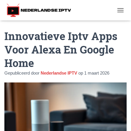
T
O
G
Innovatieve Iptv Apps
G
L
E
Voor Alexa En Google
N
A
Home
V
I
G
Gepubliceerd door
Nederlandse IPTV
op
1 maart 2026
A
T
I
E