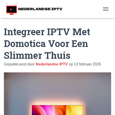
T
O
G
Integreer IPTV Met
G
L
E
Domotica Voor Een
N
A
Slimmer Thuis
V
I
G
Gepubliceerd door
Nederlandse IPTV
op
13 februari 2026
A
T
I
E