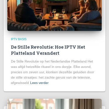
IPTV BASIS
De Stille Revolutie: Hoe IPTV Het
Platteland Verandert
De Stille Revolutie op het Nederlandse Platteland Het
was altijd hetzelfde ritueel in ons dorpje. Elke avond,
precies om zeven uur, klonken dezelfde geluiden door
de stille straatjes: het zachte geruis van de televisie,
afgewisseld
Lees verder