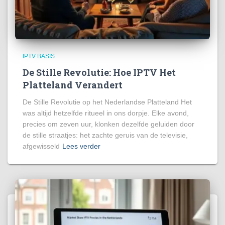
IPTV BASIS
De Stille Revolutie: Hoe IPTV Het
Platteland Verandert
De Stille Revolutie op het Nederlandse Platteland Het
was altijd hetzelfde ritueel in ons dorpje. Elke avond,
precies om zeven uur, klonken dezelfde geluiden door
de stille straatjes: het zachte geruis van de televisie,
afgewisseld
Lees verder