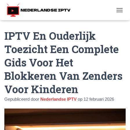
T
O
G
IPTV En Ouderlijk
G
L
E
Toezicht Een Complete
N
A
Gids Voor Het
V
I
G
Blokkeren Van Zenders
A
T
Voor Kinderen
I
E
Gepubliceerd door
Nederlandse IPTV
op
12 februari 2026