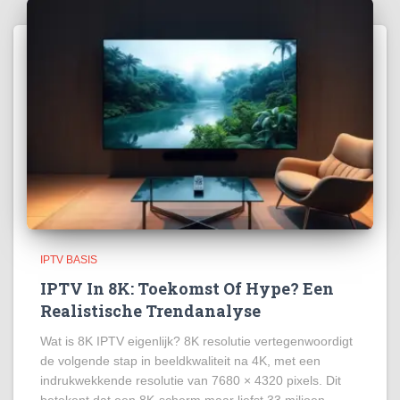
IPTV BASIS
IPTV In 8K: Toekomst Of Hype? Een
Realistische Trendanalyse
Wat is 8K IPTV eigenlijk? 8K resolutie vertegenwoordigt
de volgende stap in beeldkwaliteit na 4K, met een
indrukwekkende resolutie van 7680 × 4320 pixels. Dit
betekent dat een 8K-scherm maar liefst 33 miljoen