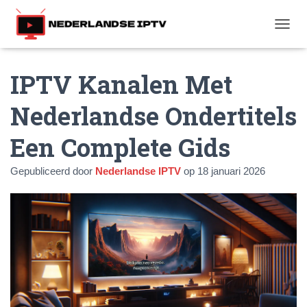
T
O
G
IPTV Kanalen Met
G
L
E
Nederlandse Ondertitels
N
A
Een Complete Gids
V
I
G
Gepubliceerd door
Nederlandse IPTV
op
18 januari 2026
A
T
I
E